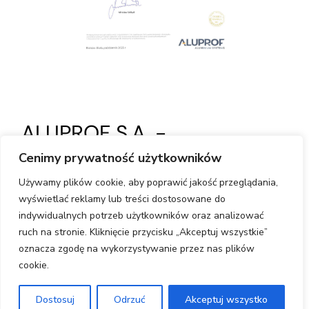
ALUPROF S.A. -
Świadectwo Autoryzacyjne
Cenimy prywatność użytkowników
dla producenta BDHI
Używamy plików cookie, aby poprawić jakość przeglądania,
Factory,
Gwarancja Jakości
wyświetlać reklamy lub treści dostosowane do
indywidualnych potrzeb użytkowników oraz analizować
i Bezpieczeństwa
ruch na stronie. Kliknięcie przycisku „Akceptuj wszystkie”
oznacza zgodę na wykorzystywanie przez nas plików
cookie.
BDHI Factory od wielu lat pełni rolę
autoryzowanego producenta wysokiej jakości
Dostosuj
Odrzuć
Akceptuj wszystko