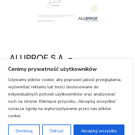
ALUPROF S.A. -
Świadectwo Autoryzacyjne
Cenimy prywatność użytkowników
dla producenta BDHI
Używamy plików cookie, aby poprawić jakość przeglądania,
Factory,
Gwarancja Jakości
wyświetlać reklamy lub treści dostosowane do
indywidualnych potrzeb użytkowników oraz analizować
i Bezpieczeństwa
ruch na stronie. Kliknięcie przycisku „Akceptuj wszystkie”
oznacza zgodę na wykorzystywanie przez nas plików
cookie.
BDHI Factory od wielu lat pełni rolę
autoryzowanego producenta wysokiej jakości
Dostosuj
Odrzuć
Akceptuj wszystko