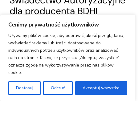
Świadectwo Autoryzacyjne
dla producenta BDHI
Factory,
Gwarancja Jakości
Cenimy prywatność użytkowników
i Bezpieczeństwa
Używamy plików cookie, aby poprawić jakość przeglądania,
wyświetlać reklamy lub treści dostosowane do
indywidualnych potrzeb użytkowników oraz analizować
BDHI Factory od wielu lat pełni rolę
ruch na stronie. Kliknięcie przycisku „Akceptuj wszystkie”
autoryzowanego producenta wysokiej jakości
oznacza zgodę na wykorzystywanie przez nas plików
konstrukcji aluminiowych. Jako dowód naszej
cookie.
rzetelności i profesjonalizmu, prezentujemy
Dostosuj
Odrzuć
Akceptuj wszystko
aktualne świadectwo autoryzacyjne od
uznanego systemodawcy jakim jest firma
Aluprof. To prestiżowe wyróżnienie otrzymują
tylko te firmy, które przeszły wymagający audyt,
potwierdzający najwyższą jakość produkcji oraz