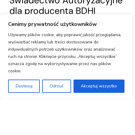
Świadectwo Autoryzacyjne
dla producenta BDHI
Factory,
Gwarancja Jakości
Cenimy prywatność użytkowników
i Bezpieczeństwa
Używamy plików cookie, aby poprawić jakość przeglądania,
wyświetlać reklamy lub treści dostosowane do
indywidualnych potrzeb użytkowników oraz analizować
BDHI Factory od wielu lat pełni rolę
ruch na stronie. Kliknięcie przycisku „Akceptuj wszystkie”
autoryzowanego producenta wysokiej jakości
oznacza zgodę na wykorzystywanie przez nas plików
konstrukcji aluminiowych. Jako dowód naszej
cookie.
rzetelności i profesjonalizmu, prezentujemy
Dostosuj
Odrzuć
Akceptuj wszystko
aktualne świadectwo autoryzacyjne od
uznanego systemodawcy jakim jest firma
Aluprof. To prestiżowe wyróżnienie otrzymują
tylko te firmy, które przeszły wymagający audyt,
potwierdzający najwyższą jakość produkcji oraz