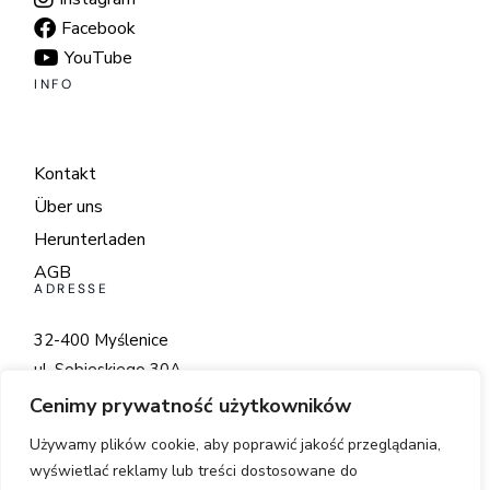
Facebook
YouTube
INFO
Kontakt
Über uns
Herunterladen
AGB
ADRESSE
32-400 Myślenice
ul. Sobieskiego 30A
Cenimy prywatność użytkowników
+48 798 560 222
biuro@bdhi.eu
Używamy plików cookie, aby poprawić jakość przeglądania,
wyświetlać reklamy lub treści dostosowane do