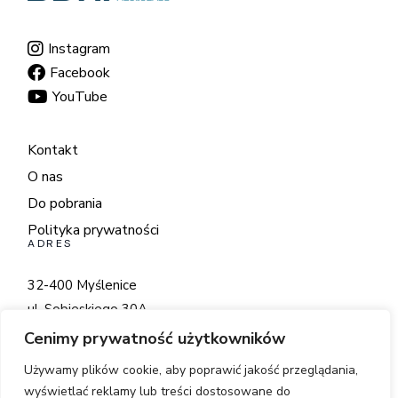
Instagram
Facebook
YouTube
Kontakt
O nas
Do pobrania
Polityka prywatności
ADRES
32-400 Myślenice
ul. Sobieskiego 30A
Cenimy prywatność użytkowników
+48 798 560 222
biuro@bdhi.eu
Używamy plików cookie, aby poprawić jakość przeglądania,
wyświetlać reklamy lub treści dostosowane do