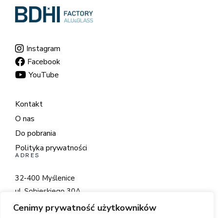
Instagram
Facebook
YouTube
Kontakt
O nas
Do pobrania
Polityka prywatności
ADRES
32-400 Myślenice
ul. Sobieskiego 30A
Cenimy prywatność użytkowników
+48 798 560 222