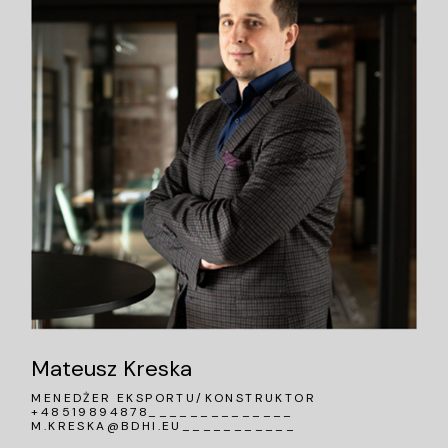
Mateusz Kreska
MENEDŻER EKSPORTU/KONSTRUKTOR
+48519894878______________
M.KRESKA@BDHI.EU
___________