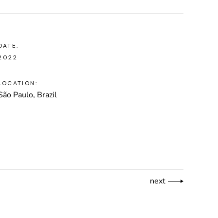
DATE:
2022
LOCATION:
São Paulo, Brazil
next