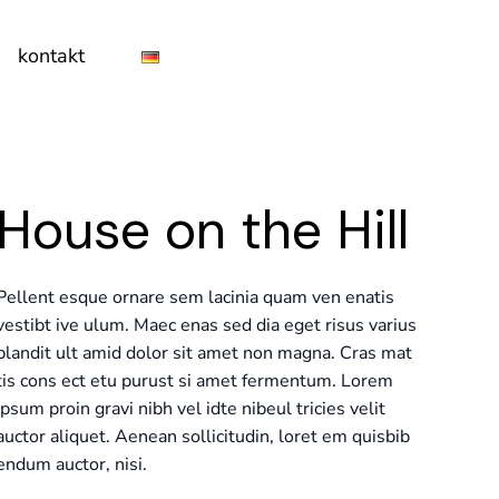
kontakt
House on the Hill
Pellent esque ornare sem lacinia quam ven enatis
vestibt ive ulum. Maec enas sed dia eget risus varius
blandit ult amid dolor sit amet non magna. Cras mat
tis cons ect etu purust si amet fermentum. Lorem
ipsum proin gravi nibh vel idte nibeul tricies velit
auctor aliquet. Aenean sollicitudin, loret em quisbib
endum auctor, nisi.