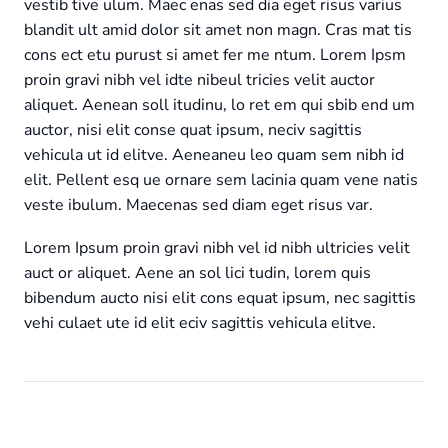
vestib tive ulum. Maec enas sed dia eget risus varius
blandit ult amid dolor sit amet non magn. Cras mat tis
cons ect etu purust si amet fer me ntum. Lorem Ipsm
proin gravi nibh vel idte nibeul tricies velit auctor
aliquet. Aenean soll itudinu, lo ret em qui sbib end um
auctor, nisi elit conse quat ipsum, neciv sagittis
vehicula ut id elitve. Aeneaneu leo quam sem nibh id
elit. Pellent esq ue ornare sem lacinia quam vene natis
veste ibulum. Maecenas sed diam eget risus var.
Lorem Ipsum proin gravi nibh vel id nibh ultricies velit
auct or aliquet. Aene an sol lici tudin, lorem quis
bibendum aucto nisi elit cons equat ipsum, nec sagittis
vehi culaet ute id elit eciv sagittis vehicula elitve.